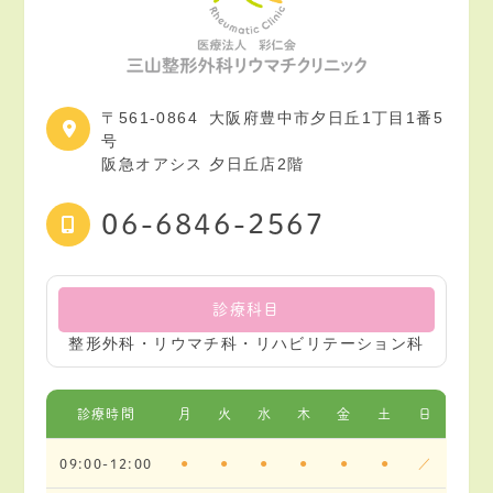
〒561-0864
大阪府豊中市夕日丘1丁目1番5
号
阪急オアシス 夕日丘店2階
06-6846-2567
診療科目
整形外科・リウマチ科・リハビリテーション科
診療時間
月
火
水
木
金
土
日
●
●
●
●
●
●
／
09:00-12:00